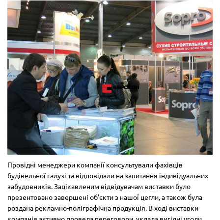
Провідні менеджери компанії консультували фахівців
будівельної галузі та відповідали на запитання індивідуальних
забудовників. Зацікавленим відвідувачам виставки було
презентовано завершені об’єкти з нашої цегли, а також була
роздана рекламно-поліграфічна продукція. В ході виставки
компанія активно провела переговори, уклала вигідні угоди.