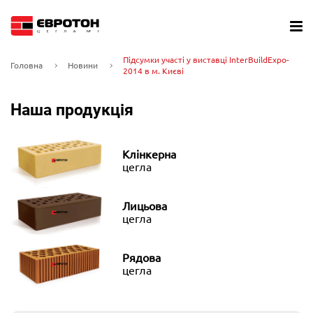
Підсумки участі у виставці InterBuildExpo-
Головна
Новини
2014 в м. Києві
Наша продукція
Клінкерна
цегла
Лицьова
цегла
Рядова
цегла