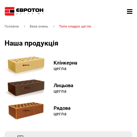
Головна
База знань
Типи кладок цегли
Наша продукція
Клінкерна
цегла
Лицьова
цегла
Рядова
цегла