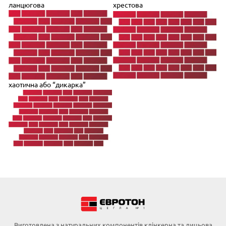
ланцюгова
хрестова
хаотична або “дикарка”
Виготовлена з натуральних компонентів клінкерна та лицьова