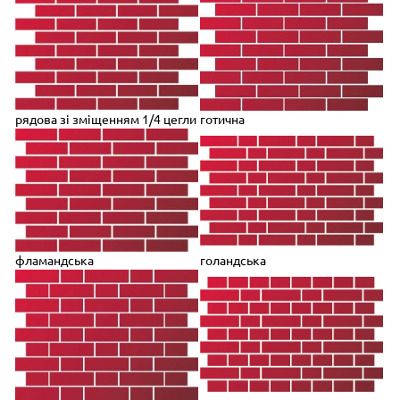
рядова зі зміщенням 1/4 цегли
готична
фламандська
голандська