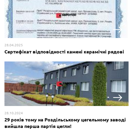
28.04.2025
Сертифікат відповідності камені керамічні рядові
28.10.2024
29 років тому на Роздільському цегельному заводі
вийшла перша партія цегли!