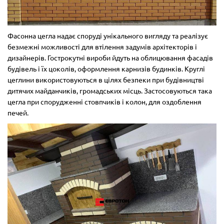
Фасонна цегла надає споруді унікального вигляду та реалізує
безмежні можливості для втілення задумів архітекторів і
дизайнерів. Гострокутні вироби йдуть на облицювання фасадів
будівель і їх цоколів, оформлення карнизів будинків. Круглі
цеглини використовуються в цілях безпеки при будівництві
дитячих майданчиків, громадських місць. Застосовуються така
цегла при спорудженні стовпчиків і колон, для оздоблення
печей.