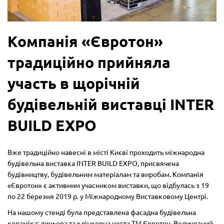
Компанія «Євротон»
традиційно прийняла
участь в щорічній
будівельній виставці INTER
BUILD EXPO
Вже традиційно навесні в місті Києві проходить міжнародна
будівельна виставка INTER BUILD EXPO, присвячена
будівництву, будівельним матеріалам та виробам. Компанія
«Євротон» є активним учасником виставки, що відбулась з 19
по 22 березня 2019 р. у Міжнародному Виставковому Центрі.
На нашому стенді була представлена фасадна будівельна
кераміка: лицьова та клінкерна цегла ТМ Євротон. Величезний