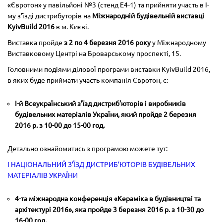
«Євротон» у павільйоні №3 (стенд Е4-1) та прийняти участь в І-
му з’їзді дистрибуторів на
Міжнародній будівельній виставці
KyivBuild 2016
в м. Києві.
Виставка пройде
з 2 по 4 березня 2016 року
у Міжнародному
Виставковому Центрі на Броварському проспекті, 15.
Головними подіями ділової програми виставки KyivBuild 2016,
в яких буде приймати участь компанія Євротон, є:
І-й Всеукраїнський з’їзд дистриб’юторів і виробників
будівельних матеріалів України, який пройде 2 березня
2016 р. з 10-00 до 15-00 год.
Детально ознайомитись з програмою можете тут:
І НАЦІОНАЛЬНИЙ З’ЇЗД ДИСТРИБ’ЮТОРІВ БУДІВЕЛЬНИХ
МАТЕРІАЛІВ УКРАЇНИ
4-та міжнародна конференція «Кераміка в будівництві та
архітектурі 2016», яка пройде 3 березня 2016 р. з 10-30 до
16-00 год.