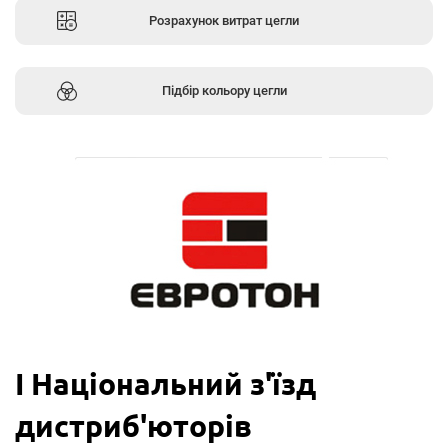
Розрахунок витрат цегли
Підбір кольору цегли
І Національний з'їзд
дистриб'юторів