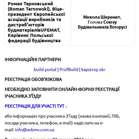
Роман Тарновський
(
Roman Tarnowski)
, Віце-
президент Європейської
Микола Шеремет
,
асоціації виробників та
Голова
Союзу
дистриб’юторів
Будівельників Білорусі
будматеріалів
UFEMAT
,
Керівник
Польської
федерації будівництва
ІНФОРМАЦІЙНІ ПАРТНЕРИ
build portal
|
ProfBuild
|
kapstroy ukr
РЕЄСТРАЦІЯ ОБОВ’ЯЗКОВА
НЕОБХІДНО ЗАПОВНИТИ ОНЛАЙН-ФОРМУ РЕЄСТРАЦІЇ
УЧАСНИКА З’ЇЗДУ
РЕЄСТРАЦІЯ ДЛЯ УЧАСТІ ТУТ
↓
або інформацію про учасника З’їзду (назва компанії, ПІБ,
посада учасника, телефон, e-mail) надіслати на e-
mail:
info@avbmv.com.ua