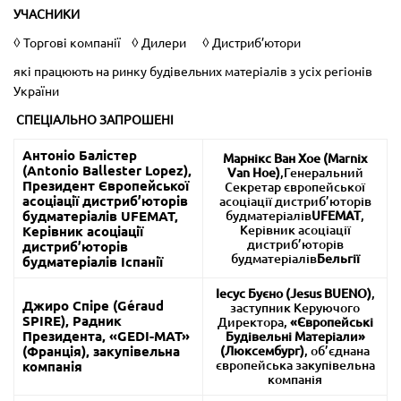
УЧАСНИКИ
◊ Торгові компанії ◊ Дилери ◊ Дистриб’ютори
які працюють на ринку будівельних матеріалів з усіх регіонів
України
СПЕЦІАЛЬНО ЗАПРОШЕНІ
Антоніо Балістер
Марнікс Ван Хое (Marnix
(Antonio Ballester Lopez)
,
Van Hoe)
,Генеральний
Президент Європейської
Секретар європейської
асоціації дистриб’юторів
асоціації дистриб’юторів
будматеріалів
UFEMAT
,
будматеріалів
UFEMAT
,
Керівник асоціації
Керівник асоціації
дистриб’юторів
дистриб’юторів
будматеріалів
Бельгії
будматеріалів
Іспанії
Іесус Буєно (Jesus BUENO)
,
Джиро Спіре (Géraud
заступник Керуючого
SPIRE)
, Радник
Директора,
«Європейські
Президента,
«GEDI-MAT»
Будівельні Матеріали»
(Франція)
, закупівельна
(Люксембург)
, об’єднана
європейська закупівельна
компанія
компанія