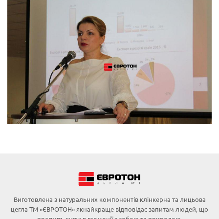
Виготовлена з натуральних компонентів клінкерна та лицьова
цегла ТМ «ЄВРОТОН» якнайкраще відповідає запитам людей, що
прагнуть жити в гармонії з собою та природою.