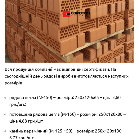
Вся продукція компанії має відповідні сертифікати. На
сьогоднішній день рядові вироби виготовляються наступних
розмірів:
рядова цегла (М-150) – розміри: 250х120х65 – ціна 3,60
грн./шт.;
потовщена рядова цегла (М-150) – розміри: 250х120х88 –
ціна 4,88 грн./шт.;
камінь керамічний (М-125-150) – розміри: 250х120х130 –
6,77 грн./шт.