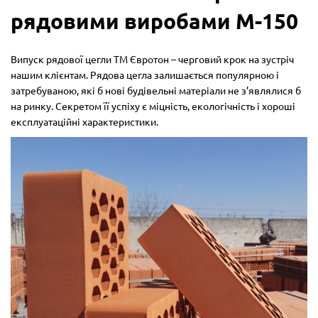
рядовими виробами М-150
Випуск рядової цегли ТМ Євротон – черговий крок на зустріч
нашим клієнтам. Рядова цегла залишається популярною і
затребуваною, які б нові будівельні матеріали не з’являлися б
на ринку. Секретом її успіху є міцність, екологічність і хороші
експлуатаційні характеристики.