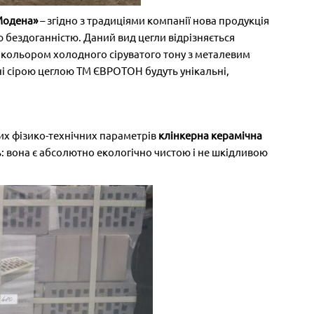
Модена»
– згідно з традиціями компанії нова продукція
 бездоганністю. Даний вид цегли відрізняється
кольором холодного сіруватого тону з металевим
і сірою цеглою ТМ ЄВРОТОН будуть унікальні,
их фізико-технічних параметрів
клінкерна керамічна
: вона є абсолютно екологічно чистою і не шкідливою