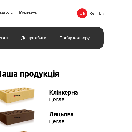
анію
Контакти
Ua
Ru
En
егли
Де придбати
Підбір кольору
Наша продукція
Клінкерна
цегла
Лицьова
цегла