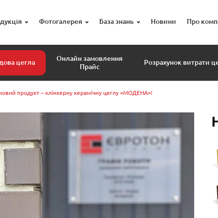
дукція
Фотогалерея
База знань
Новини
Про комп
Онлайн замовлення
дова цегла
Розрахунок витрати ц
Прайс
новий продукт – клінкерну керамічну цеглу «МОДЕНА»!