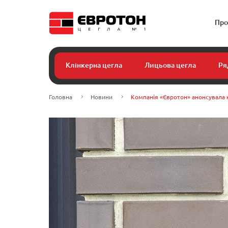
Про
Клінкерна цегла
Лицьова цегла
Ря
Головна
Новини
Компанія «Євротон» анонсувала 