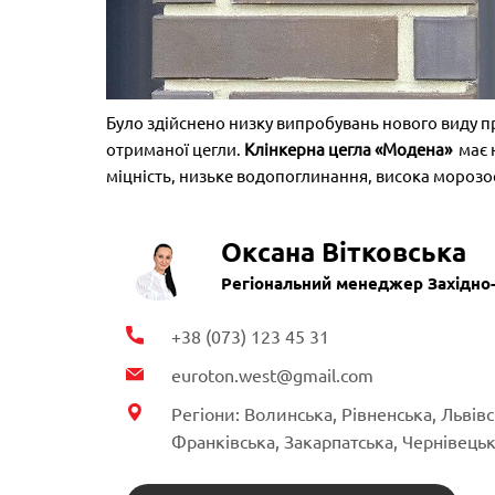
Було здійснено низку випробувань нового виду про
отриманої цегли.
Клінкерна цегла «Модена»
має н
міцність, низьке водопоглинання, висока морозост
Оксана Вітковська
Регіональний менеджер Західно
+38 (073) 123 45 31
euroton.west@gmail.com
Регіони: Волинська, Рівненська, Львівс
Франківська, Закарпатська, Чернівецьк