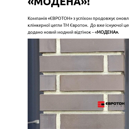
«МОДЕНА»!
Компанія «ЄВРОТОН» з успіхом продовжує оновл
клінкерної цегли ТМ Євротон. До вже існуючої це
додано новий модний відтінок – «
МОДЕНА».