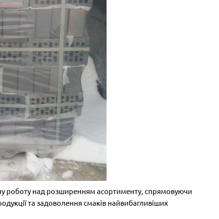
йну роботу над розширенням асортименту, спрямовуючи
родукції та задоволення смаків найвибагливіших