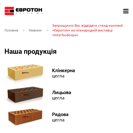
Запрошуємо Вас відвідати стенд компанії
Головна
Новини
«Євротон» на міжнародній виставці
«Interbudexpo»
Наша продукція
Клінкерна
цегла
Лицьова
цегла
Рядова
цегла