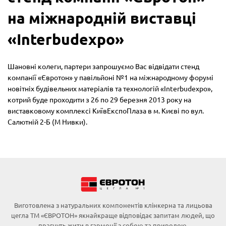
на міжнародній виставці
«Interbudexpo»
Шановні колеги, партери запрошуємо Вас відвідати стенд
компанії «Євротон» у павільйоні №1 на міжнародному форумі
новітніх будівельних матеріалів та технологій «Interbudexpo»,
котрий буде проходити з 26 по 29 березня 2013 року на
виставковому комплексі КиївЕкспоПлаза в м. Києві по вул.
Салютній 2-Б (М Нивки).
Виготовлена з натуральних компонентів клінкерна та лицьова
цегла ТМ «ЄВРОТОН» якнайкраще відповідає запитам людей, що
прагнуть жити в гармонії з собою та природою.