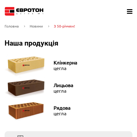
Головна
Новини
З 50-річчям!
Наша продукція
Клінкерна
цегла
Лицьова
цегла
Рядова
цегла