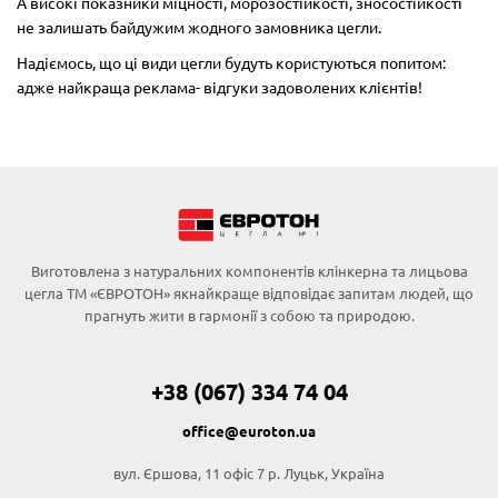
А високі показники міцності, морозостійкості, зносостійкості
не залишать байдужим жодного замовника цегли.
Надіємось, що ці види цегли будуть користуються попитом:
адже найкраща реклама- відгуки задоволених клієнтів!
Виготовлена з натуральних компонентів клінкерна та лицьова
цегла ТМ «ЄВРОТОН» якнайкраще відповідає запитам людей, що
прагнуть жити в гармонії з собою та природою.
+38 (067) 334 74 04
office@euroton.ua
вул. Єршова, 11 офіс 7 р. Луцьк, Україна