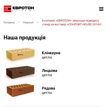
Компанія «ЄВРОТОН» запрошує відвідати
Головна
Новини
стенд на виставці «COMFORT HOUSE-2016»!
Наша продукція
Клінкерна
цегла
Лицьова
цегла
Рядова
цегла