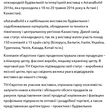
міжнародній будівельній та інтер’єрній виставці « AstanaBuild-
2016», яка проходила з 18 по 20 травня 2016 року в Астані (
Казахстан).
«AstanaBuild » є найбільшою виставкою будівельних і
оздоблювальних матеріалів, обладнання та техніки в
північному і центральному регіонах Казахстану. Даний захід
має статус міжнародного, так як у виставці взяли участь понад
150 компаній з 15 країн світу (Білорусь, Бельгія, Італія, Україна,
Туреччина, Чехія, Канада, Китай та ін.)
Компанія «Євротон» гідно продемонструвала свою продукцію –
клінкерну цеглу, фасонні вироби, лицьову керамічну цеглу. В
черговий раз ТМ Євротон підтвердила свій статус – виробника
якісної цегли, про що свідчить велика увага відвідувачів
виставки до нашого стенду.
ТМ Євротон як учасник виставки, отримала гарну можливість:
залучити нових клієнтів і збільшити обсяги продажів за
рахунок представлення своєї продукції керівникам і фахівцям
профільних підприємств оптової і роздрібної торгівлі, а також
представникам архітектурно – проектних і будівельних