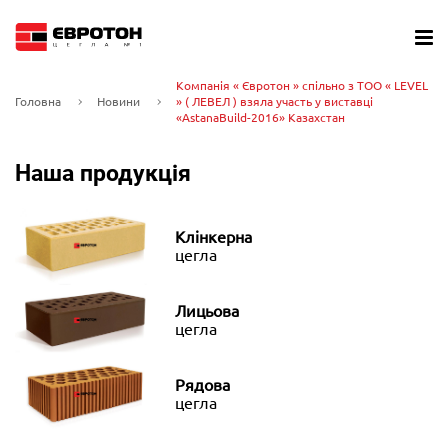
Компанія « Євротон » спільно з ТОО « LEVEL
Головна
Новини
» ( ЛЕВЕЛ ) взяла участь у виставці
«AstanaBuild-2016» Казахстан
Наша продукція
Клінкерна
цегла
Лицьова
цегла
Рядова
цегла