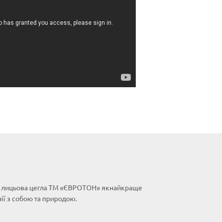
та лицьова цегла ТМ «ЄВРОТОН» якнайкраще
ії з собою та природою.