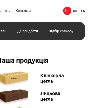
анію
Контакти
Ua
Ru
En
егли
Де придбати
Підбір кольору
Наша продукція
Клінкерна
цегла
Лицьова
цегла