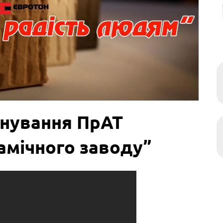
аснування ПрАТ
амічного заводу”