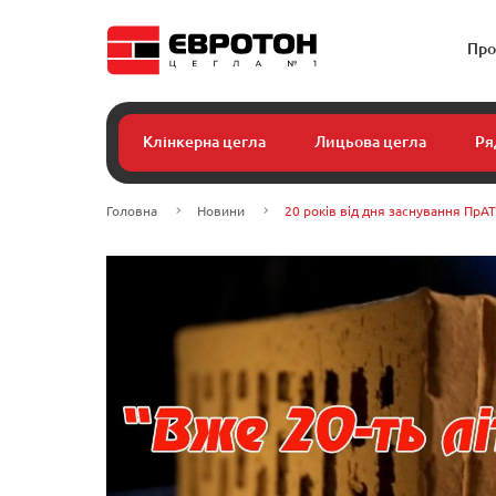
Про
Клінкерна цегла
Лицьова цегла
Ря
Головна
Новини
20 років від дня заснування ПрАТ