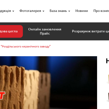
дукція
Фотогалерея
База знань
Новини
Про комп
Онлайн замовлення
дова цегла
Розрахунок витрати ц
Прайс
 “Роздільського керамічного заводу”