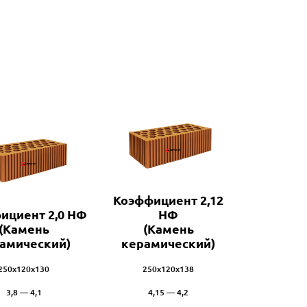
Коэффициент 2,12
ициент 2,0 НФ
НФ
(Камень
(Камень
амический)
керамический)
250х120х130
250х120х138
3,8 — 4,1
4,15 — 4,2