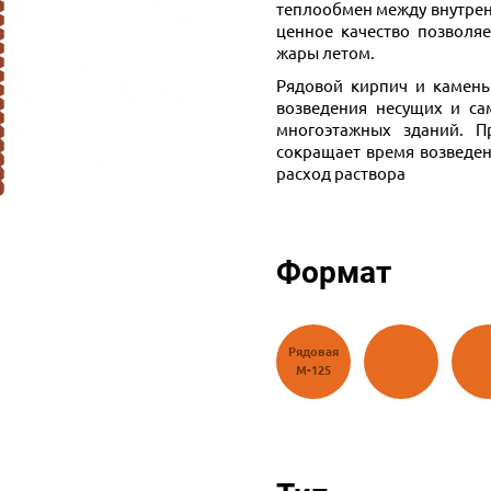
теплообмен между внутрен
ценное качество позволяе
жары летом.
Рядовой кирпич и камень
возведения несущих и са
многоэтажных зданий. П
сокращает время возведе
расход раствора
Формат
Утолщенный
Дво
Рядовая
М-125 1,35
М-125
М-125
НФ
Н