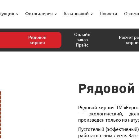
дукция
Фотогалерея
База знаний
Новости
О ком
Онлайн
Рядовой
Расчет р
заказ
кирпич
кирпи
Прайс
Рядовой
Рядовой кирпич ТМ «Евро
— экологический, дол
произведен только из нату
Пустотелый (эффективный) 
работать с ним легче. За 