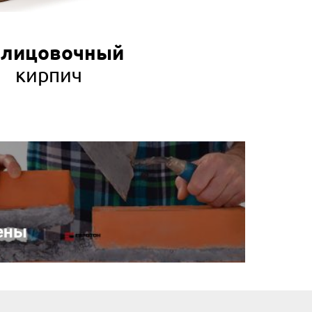
лицовочный
кирпич
ены