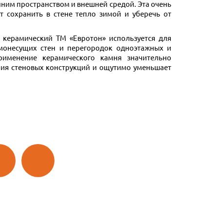
ним пространством и внешней средой. Эта очень
т сохранить в стене тепло зимой и уберечь от
 керамический ТМ «Евротон» используется для
монесущих стен и перегородок одноэтажных и
рименение керамического камня значительно
ния стеновых конструкций и ощутимо уменьшает
йной
Двойной
 2,00
М-125 2,12
Ф
НФ