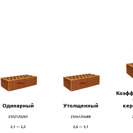
Коэфф
Одинарный
Утолщенный
кер
250/120/65
250х120х88
2,1 — 2,2
2,6 — 3,1