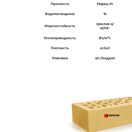
Прочность
Марка, М
Водопоглощение
%
Циклов н/
Морозостойкость
м/td>
Теплопроводность
Вт/м°С
Плотность
кг/м3
Упаковка
шт./поддон