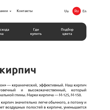
пании
Контакты
Ru
Ua
En
асхода
Где
Подбор
ча
купить
цвета
 кирпич
тон» — керамический, эффективный. Наш кирпич
говечный и высококачественный, который
ральной глины. Марки кирпича — М-125, М-150.
кирпич значительно легче обычного, а потому и
счет воздушных полостей в кирпиче, уменьшается