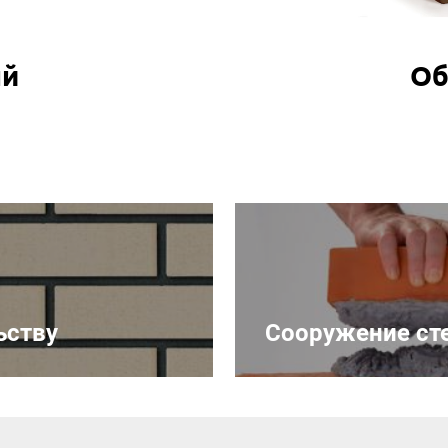
ый
Об
ьству
Сооружение ст