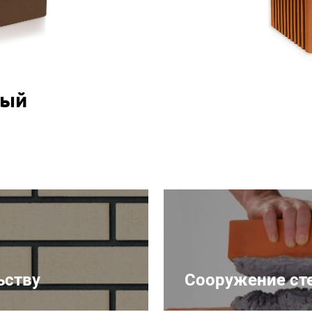
ный
ьству
Сооружение ст