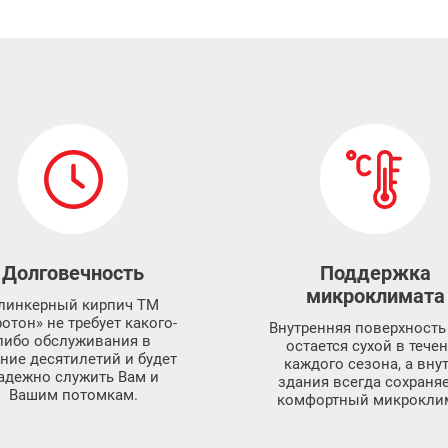
Долговечность
Поддержка
микроклимата
линкерный кирпич ТМ
отон» не требует какого-
Внутренняя поверхность
либо обслуживания в
остается сухой в тече
ение десятилетий и будет
каждого сезона, а вну
адежно служить Вам и
здания всегда сохраня
Вашим потомкам.
комфортный микроклим