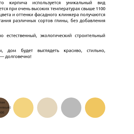
ого кирпича используется уникальный вид
тся при очень высоких температурах свыше 1100
 цвета и оттенки фасадного клинкера получаются
тания различных сортов глины, без добавления
о естественный, экологический строительный
, дом будет выглядеть красиво, стильно,
 — долговечно!
лан
Корсика
Тоскана
Модена
Желтый
невый)
(желтый)
(белый)
(серый)
М-300
300
М-300
М-300
М-300