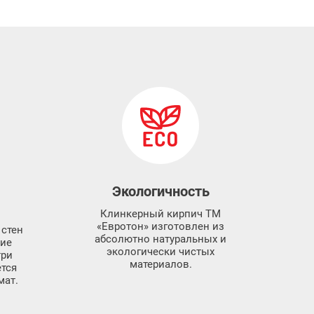
Экологичность
Клинкерный кирпич ТМ
«Евротон» изготовлен из
 стен
абсолютно натуральных и
ние
экологически чистых
три
материалов.
ется
ат.