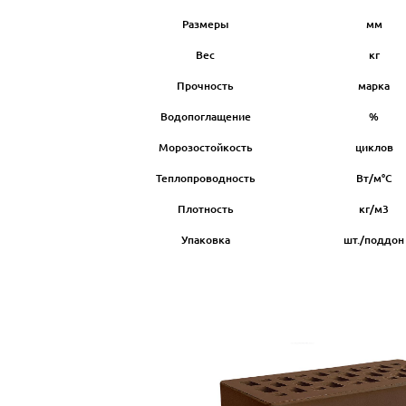
Размеры
мм
Вес
кг
Прочность
марка
Водопоглащение
%
Морозостойкость
циклов
Теплопроводность
Вт/м°С
Плотность
кг/м3
Упаковка
шт./поддон