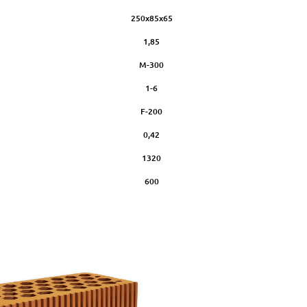
250х85х65
1,85
М-300
1-6
F-200
0,42
1320
600