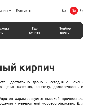
пании
Контакты
Ru
Ua
En
асхода
Где
Подбор
ча
купить
цвета
ный кирпич
стен достаточно давно и сегодня он очень
о ценит качество, эстетику, долговечность и
вротон характеризуется высокой прочностью,
ощения и невероятной морозостойкостью. Для