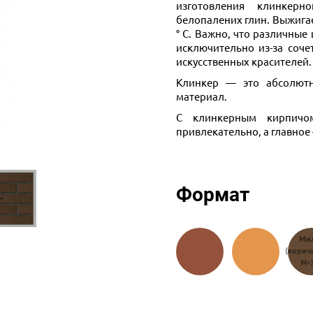
изготовления клинкерн
белопалених глин. Выжигае
° С. Важно, что различные
исключительно из-за соче
искусственных красителей.
Клинкер — это абсолютн
материал.
С клинкерным кирпичом
привлекательно, а главное
Формат
Бордо
Палермо
Ми
(красный)
(персиковый)
(корич
М-300
М-300
М-