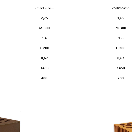
250х120х65
250х65х65
2,75
1,65
М-300
М-300
1-6
1-6
F-200
F-200
0,67
0,67
1450
1450
480
780