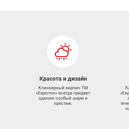
Красота и дизайн
Клинкерный кирпич ТМ
К
«Евротон» всегда придает
«Евр
зданию особый шарм и
престиж.
теч
н