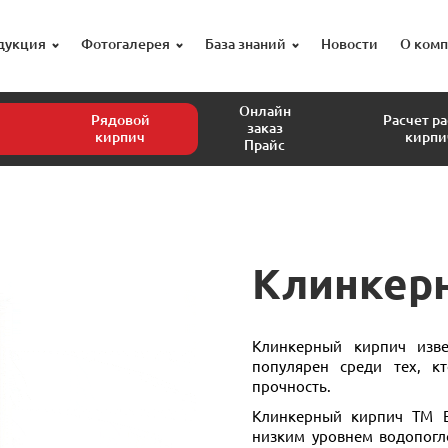
дукция
Фотогалерея
База знаний
Новости
О ком
Онлайн
Рядовой
Расчет р
заказ
кирпич
кирпи
Прайс
Клинкер
Клинкерный кирпич изве
популярен среди тех, кт
прочность.
Клинкерный кирпич ТМ Е
низким уровнем водопогл