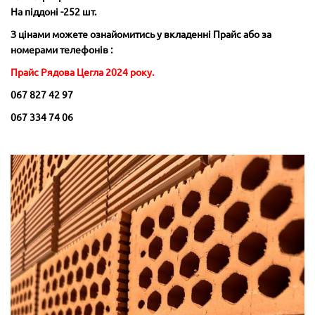
На піддоні -252 шт.
З цінами можете ознайомитись у вкладенні Прайс або за
номерами телефонів :
Прайс Рядова Цегла 2024 року.
067 827 42 97
067 334 74 06